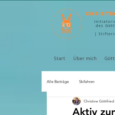
Christi
Initiator
des Gött
| Stifter
Start
Über mich
Gött
Alle Beiträge
Skifahren
Christine Göttfried
Aktiv zu