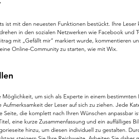
 
s ist mit den neuesten Funktionen bestückt. Ihre Leser
rehen in den sozialen Netzwerken wie Facebook und Twi
eitrag mit „Gefällt mir” markiert wurde, kommentieren u
 eine Online-Community zu starten, wie mit Wix. 
llen 
lle Möglichkeit, um sich als Experte in einem bestimmten 
e Aufmerksamkeit der Leser auf sich zu ziehen. Jede Kat
e Seite, die komplett nach Ihren Wünschen anpassbar is
Titel, eine kurze Zusammenfassung und ein auffälliges Bi
egorieseite hinzu, um diesen individuell zu gestalten. Dur
tags steigern Sie Ihre Reichweite. Arbeiten Sie daher 