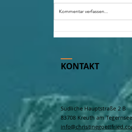
Kommentar verfassen...
Willkommen auf meinem
Blog
KONTAKT
Südliche Hauptstraße 2 B
83708 Kreuth am Tegernse
info@christinegoettfried.c