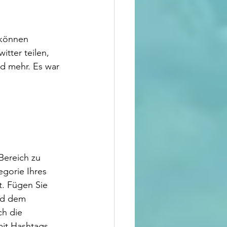
 können 
tter teilen, 
nd mehr. Es war 
Bereich zu 
egorie Ihres 
t. Fügen Sie 
ld dem 
ch die 
mit Hashtags 