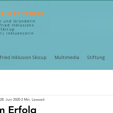
ne Göttfried
in und Gründerin
fried Inklusions
Skicup
in| Inkluencerin
fried Inklusion Skicup
Multimedia
Stiftung
28. Juni 2020
2 Min. Lesezeit
m Erfolg