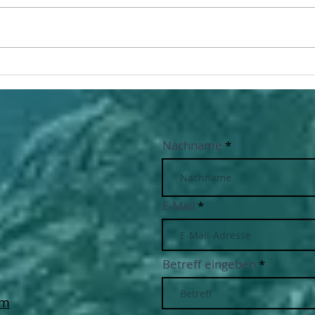
5 Ge
Dein Titel: Worum geht es in
deinem Blog?
Nachname
E-Mail
Betreff eingeben
e
om