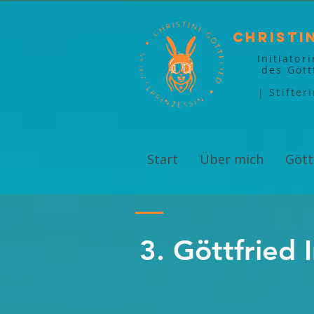
Christi
Initiator
des Gött
| Stifter
Start
Über mich
Gött
3. Göttfried 