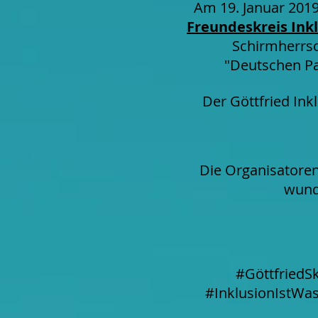
Am 19. Januar 201
Freundeskreis Inkl
Schirmherrs
"Deutschen Pa
Der Göttfried Ink
Die Organisatoren
wunde
#GöttfriedS
#InklusionIstWa