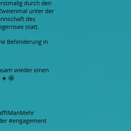
rstmalig durch den
Zweienmal unter der
annschaft des
gernsee statt.
hne Behinderung in
insam wieder einen
 ☀️ 🤩
hafftManMehr
nder #engagement