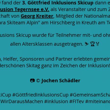
9 fand der
3. Göttfried Inklusions Skicup
dann e
usion Tegernsee e.V.
als Veranstalter und zum 
chaft von
Georg Kreiter
, Mitglied der Nationalm
ra Skiteam Alpin" am Hirschberg in Kreuth am Te
lusions Skicup wurde für Teilnehmer mit- und o
allen Altersklassen ausgetragen. ⛷️ 🏆🏅
, Helfer, Sponsoren und Partner erlebten geme
rschönen Skitag ganz im Zeichen der Inklusion!
📷 ©
Jochen Schädler
kiCup #GöttfriedInklusionsCup #GemeinsamSc
sWirDarausMachen #inklusion #FITev #miteina