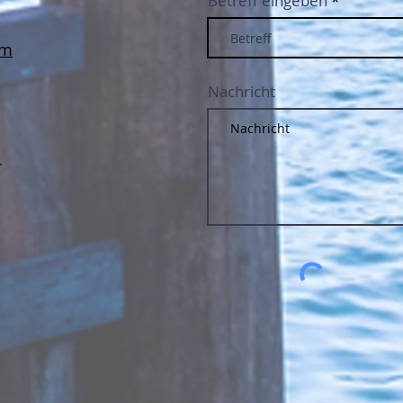
Betreff eingeben
e
om
Nachricht
4