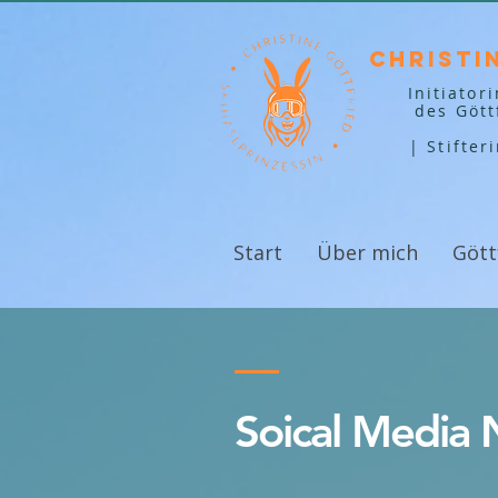
Christi
Initiator
des Gött
| Stifter
Start
Über mich
Gött
Soical Media