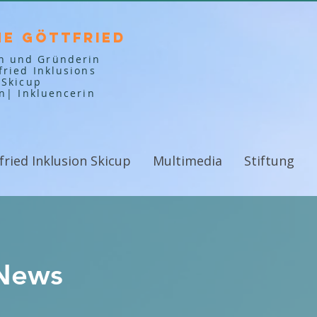
ne Göttfried
in und Gründerin
fried Inklusions
Skicup
in| Inkluencerin
fried Inklusion Skicup
Multimedia
Stiftung
News