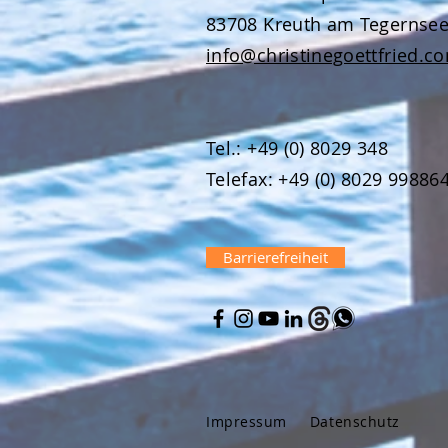
83708 Kreuth am Tegernse
info@christinegoettfried.c
Tel.: +49 (0) 8029 348
Telefax: +49 (0) 8029 99886
Barrierefreiheit
Impressum
Datenschutz