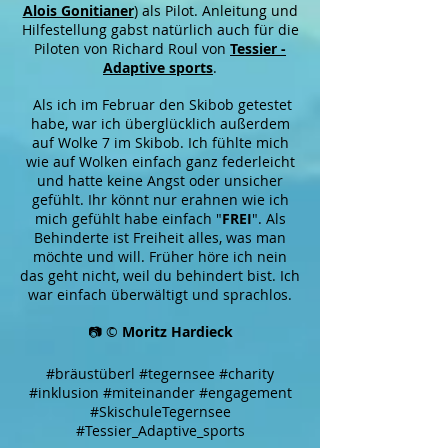
Alois Gonitianer
) als Pilot. Anleitung und
Hilfestellung gabst natürlich auch für die
Piloten von Richard Roul von
Tessier -
Adaptive sports
.
Als ich im Februar den Skibob getestet
habe, war ich überglücklich außerdem
auf Wolke 7 im Skibob. Ich fühlte mich
wie auf Wolken einfach ganz federleicht
und hatte keine Angst oder unsicher
gefühlt. Ihr könnt nur erahnen wie ich
mich gefühlt habe einfach "
FREI
". Als
Behinderte ist Freiheit alles, was man
möchte und will. Früher höre ich nein
das geht nicht, weil du behindert bist. Ich
war einfach überwältigt und sprachlos.
📷 ©
Moritz Hardieck
#bräustüberl #tegernsee #charity
#inklusion #miteinander #engagement
#SkischuleTegernsee
#Tessier_Adaptive_sports