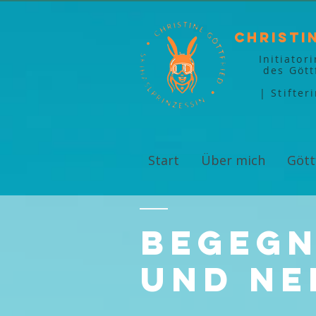
Christi
Initiator
des Gött
| Stifter
Start
Über mich
Gött
Begegn
und ne