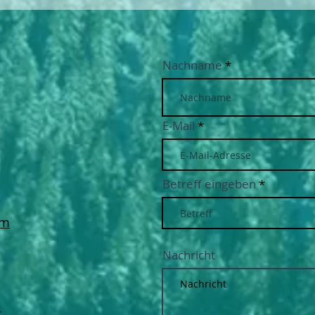
Nachname
E-Mail
Betreff eingeben
e
om
Nachricht
4