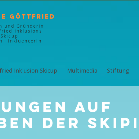
ne Göttfried
in und Gründerin
fried Inklusions
Skicup
in| Inkluencerin
fried Inklusion Skicup
Multimedia
Stiftung
ungen auf
ben der Skip