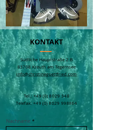
KONTAKT
Südliche Hauptstraße 2 B
83708 Kreuth am Tegernsee
info@christinegoettfried.com
Tel.:
+49 (0) 8029 348
Telefax:
+49 (0) 8029 998864
Nachname