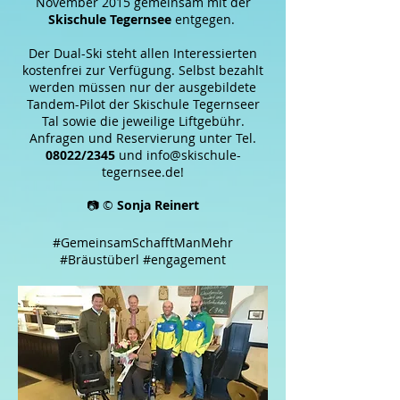
November 2015 gemeinsam mit der
Skischule Tegernsee
entgegen.
Der Dual-Ski steht allen Interessierten
kostenfrei zur Verfügung. Selbst bezahlt
werden müssen nur der ausgebildete
Tandem-Pilot der Skischule Tegernseer
Tal sowie die jeweilige Liftgebühr.
Anfragen und Reservierung unter Tel.
08022/2345
und
info@skischule-
tegernsee.de
!
📷 ©
Sonja Reinert
#GemeinsamSchafftManMehr
#Bräustüberl
#engagement