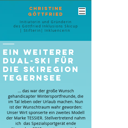
Christine
Göttfried
Initiatorin und Gründerin
des Göttfried Inklusions Skicup
| Stifterin| Inkluencerin
Ein weiterer
Dual-Ski für
die Skiregion
Tegernsee
... das war der große Wunsch
gehandicapter Wintersportfreunde, die
im Tal leben oder Urlaub machen. Nun
ist der Wunschtraum wahr geworden:
Unser Wirt sponserte ein zweites Modell
der Marke TESSIER. Stellvertretend nahm
ich das Spezialsportgerät ende