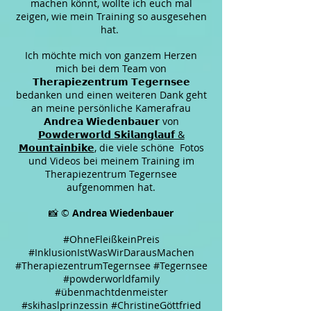
machen könnt, wollte ich euch mal
zeigen, wie mein Training so ausgesehen
hat.
Ich möchte mich von ganzem Herzen
mich bei dem Team von
𝗧𝗵𝗲𝗿𝗮𝗽𝗶𝗲𝘇𝗲𝗻𝘁𝗿𝘂𝗺 𝗧𝗲𝗴𝗲𝗿𝗻𝘀𝗲𝗲
bedanken und einen weiteren Dank geht
an meine persönliche Kamerafrau
𝗔𝗻𝗱𝗿𝗲𝗮 𝗪𝗶𝗲𝗱𝗲𝗻𝗯𝗮𝘂𝗲𝗿 von
𝗣𝗼𝘄𝗱𝗲𝗿𝘄𝗼𝗿𝗹𝗱 𝗦𝗸𝗶𝗹𝗮𝗻𝗴𝗹𝗮𝘂𝗳 &
𝗠𝗼𝘂𝗻𝘁𝗮𝗶𝗻𝗯𝗶𝗸𝗲
, die viele schöne Fotos
und Videos bei meinem Training im
Therapiezentrum Tegernsee
aufgenommen hat.
📸 ©
Andrea Wiedenbauer
#OhneFleißkeinPreis
#InklusionIstWasWirDarausMachen
#TherapiezentrumTegernsee #Tegernsee
#powderworldfamily
#übenmachtdenmeister
#skihaslprinzessin #ChristineGöttfried