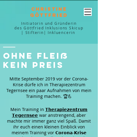
Christine
Göttfried
Initiatorin und Gründerin
des Göttfried Inklusions Skicup
| Stifterin| Inkluencerin
OHNE FLEIß
KEIN PREIS
Mitte September 2019 vor der Corona-
Krise dürfe ich in Therapiezentrum
Tegernsee ein paar Aufnahmen von mein
Training machen. 🏆💪
Mein Training in
𝗧𝗵𝗲𝗿𝗮𝗽𝗶𝗲𝘇𝗲𝗻𝘁𝗿𝘂𝗺
𝗧𝗲𝗴𝗲𝗿𝗻𝘀𝗲𝗲
war anstrengend, aber
machte mir immer ganz viel Spaß. Damit
ihr euch einen kleinen Einblick von
meinem Training vor 𝗖𝗼𝗿𝗼𝗻𝗮-𝗞𝗿𝗶𝘀𝗲