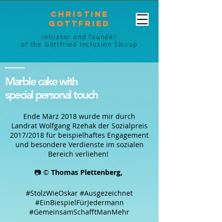
Christine
Gottfried
Initiator and founder
of the Göttfried Inclusion Skicup
Marble cake with
special personal touch
Ende März 2018 wurde mir durch
Landrat Wolfgang Rzehak der Sozialpreis
2017/2018 für beispielhaftes Engagement
und besondere Verdienste im sozialen
Bereich verliehen!
📷 ©
Thomas Plettenberg,
#StolzWieOskar #Ausgezeichnet
#EinBiespielFürJedermann
#GemeinsamSchafftManMehr