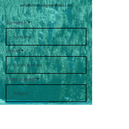
info@christinegoettfried.com
Surname
e-mail
Enter subject
message