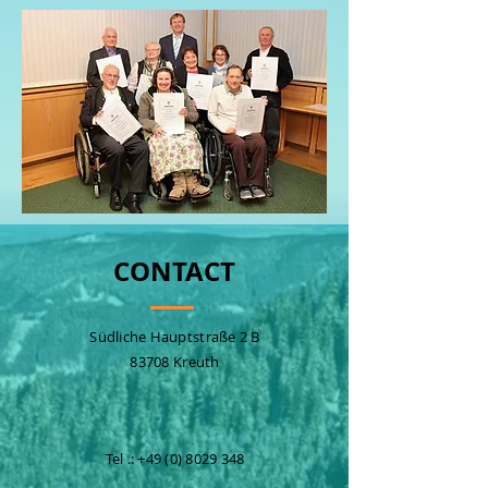
CONTACT
Südliche Hauptstraße 2 B
83708 Kreuth
Tel .:
+49 (0) 8029 348