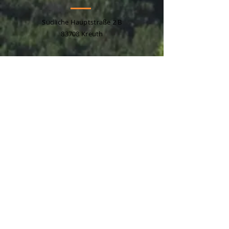
Südliche Hauptstraße 2 B
83708 Kreuth
Tel .:
+49 (0) 8029 348
info@christinegoettfried.com
Surname
e-mail