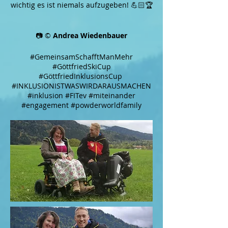
wichtig es ist niemals aufzugeben! 💪🏻🏆
📷 ©
Andrea Wiedenbauer
#GemeinsamSchafftManMehr
#GöttfriedSkiCup
#GöttfriedInklusionsCup
#INKLUSIONISTWASWIRDARAUSMACHEN
#inklusion #FITev #miteinander
#engagement #powderworldfamily