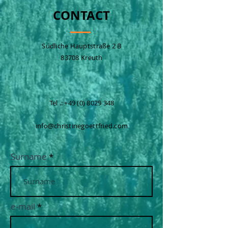
CONTACT
Südliche Hauptstraße 2 B
83708 Kreuth
Tel .:
+49 (0) 8029 348
info@christinegoettfried.com
Surname
e-mail