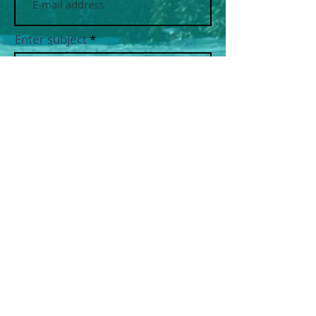
Enter subject
message
Send